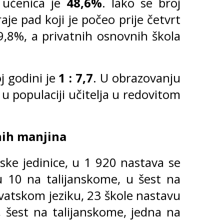
 učenica je
48,6%
. Iako se broj
je pad koji je počeo prije četvrt
,8%, a privatnih osnovnih škola
j godini je
1 : 7,7
. U obrazovanju
 u populaciji učitelja u redovitom
lnih manjina
ske jedinice, u 1 920 nastava se
u 10 na talijanskome, u šest na
vatskom jeziku, 23 škole nastavu
, šest na talijanskome, jedna na