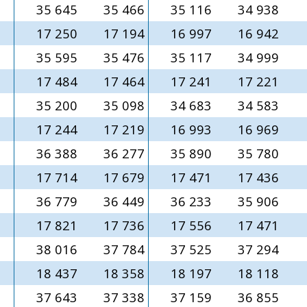
35 645
35 466
35 116
34 938
17 250
17 194
16 997
16 942
35 595
35 476
35 117
34 999
17 484
17 464
17 241
17 221
35 200
35 098
34 683
34 583
17 244
17 219
16 993
16 969
36 388
36 277
35 890
35 780
17 714
17 679
17 471
17 436
36 779
36 449
36 233
35 906
17 821
17 736
17 556
17 471
38 016
37 784
37 525
37 294
18 437
18 358
18 197
18 118
37 643
37 338
37 159
36 855