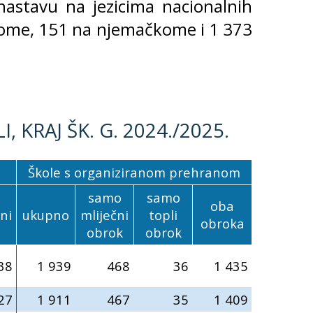
nastavu na jezicima nacionalnih
kome, 151 na njemačkome i 1 373
 KRAJ ŠK. G. 2024./2025.
Škole s organiziranom prehranom
samo
samo
oba
ni
ukupno
mliječni
topli
obroka
obrok
obrok
38
1 939
468
36
1 435
27
1 911
467
35
1 409