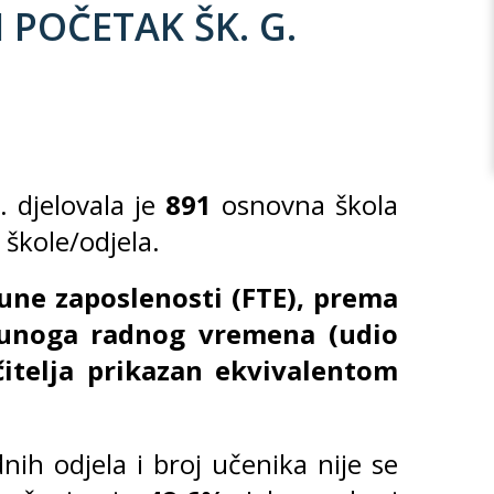
I POČETAK ŠK. G.
 djelovala je
891
osnovna škola
škole/odjela.
pune zaposlenosti (FTE), prema
 punoga radnog vremena (udio
čitelja prikazan ekvivalentom
ih odjela i broj učenika nije se