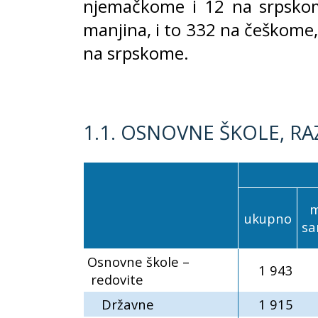
njemačkome i 12 na srpsko
manjina, i to 332 na češkome
na srpskome.
1.1. OSNOVNE ŠKOLE, RAZ
m
ukupno
sa
Osnovne škole –
1 943
redovite
Državne
1 915