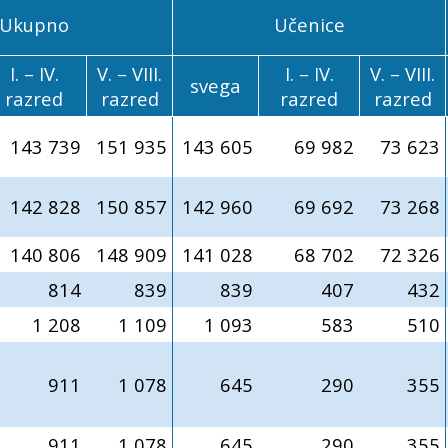
Ukupno
Učenice
I. – IV.
V. – VIII.
I. – IV.
V. – VIII.
svega
razred
razred
razred
razred
143 739
151 935
143 605
69 982
73 623
142 828
150 857
142 960
69 692
73 268
140 806
148 909
141 028
68 702
72 326
814
839
839
407
432
1 208
1 109
1 093
583
510
911
1 078
645
290
355
911
1 078
645
290
355