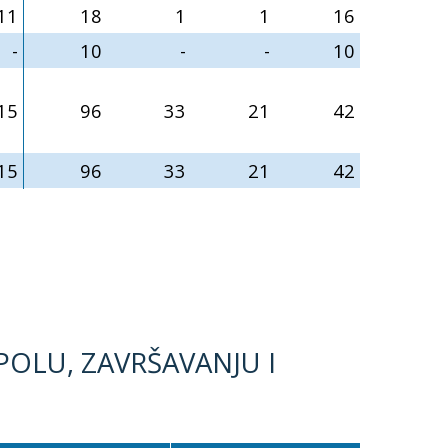
11
18
1
1
16
-
10
-
-
10
15
96
33
21
42
15
96
33
21
42
POLU, ZAVRŠAVANJU I