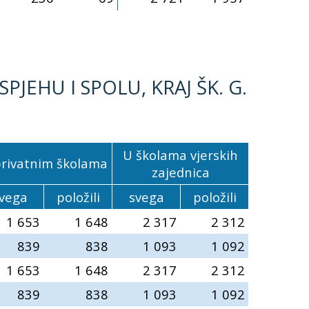
JEHU I SPOLU, KRAJ ŠK. G.
U školama vjerskih
privatnim školama
zajednica
vega
položili
svega
položili
1 653
1 648
2 317
2 312
839
838
1 093
1 092
1 653
1 648
2 317
2 312
839
838
1 093
1 092