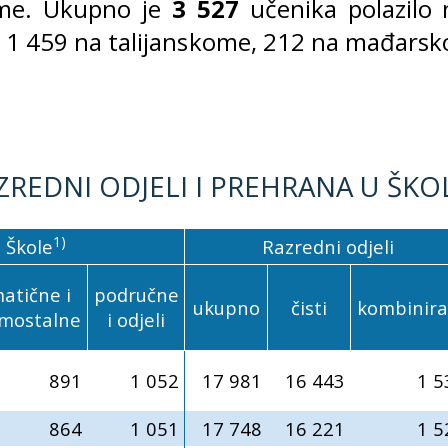
me. Ukupno je
3 527
učenika polazilo 
, 1 459 na talijanskome, 212 na mađars
REDNI ODJELI I PREHRANA U ŠKOLI,
1)
Škole
Razredni odjeli
atične i
područne
ukupno
čisti
kombinira
mostalne
i odjeli
891
1 052
17 981
16 443
1 5
864
1 051
17 748
16 221
1 5