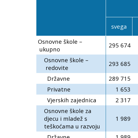
svega
Osnovne škole –
295 674
ukupno
Osnovne škole –
293 685
redovite
Državne
289 715
Privatne
1 653
Vjerskih zajednica
2 317
Osnovne škole za
djecu i mladež s
1 989
teškoćama u razvoju
Državne
1 989