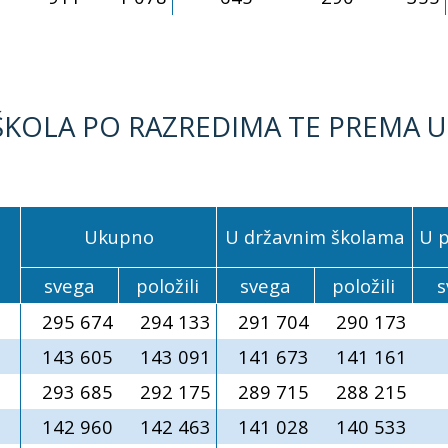
ŠKOLA PO RAZREDIMA TE PREMA USP
Ukupno
U državnim školama
U 
svega
položili
svega
položili
s
295 674
294 133
291 704
290 173
143 605
143 091
141 673
141 161
293 685
292 175
289 715
288 215
142 960
142 463
141 028
140 533