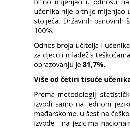
bitno mijenjao u odnosu na
učenika nije bitnije mijenjao 
stoljeća. Državnih osnovnih 
100%.
Odnos broja učitelja i učenik
za djecu i mladež s teškoćama 
obrazovanju je
81,7%
.
Više od četiri tisuće učeni
Prema metodologiji statističk
izvodi samo na jednom jezik
mađarskome, u šest na češkom
izvode i na jezicima naciona