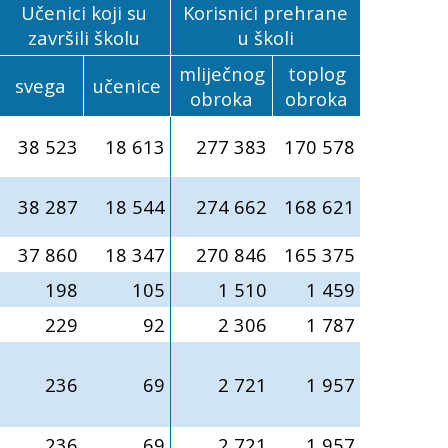
Učenici koji su
Korisnici prehrane
završili školu
u školi
mliječnog
toplog
svega
učenice
obroka
obroka
38 523
18 613
277 383
170 578
38 287
18 544
274 662
168 621
37 860
18 347
270 846
165 375
198
105
1 510
1 459
229
92
2 306
1 787
236
69
2 721
1 957
236
69
2 721
1 957