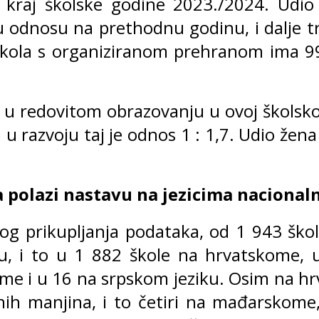
 kraj školske godine 2023./2024. Udio
u odnosu na prethodnu godinu, i dalje tra
škola s organiziranom prehranom ima 99
a u redovitom obrazovanju u ovoj školsko
u razvoju taj je odnos 1 : 1,7. Udio žena
ka polazi nastavu na jezicima naciona
og prikupljanja podataka, od 1 943 škol
u, i to u 1 882 škole na hrvatskome, 
e i u 16 na srpskom jeziku. Osim na hr
lnih manjina, i to četiri na mađarskome