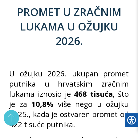
PROMET U ZRAČNIM
LUKAMA U OŽUJKU
2026.
U ožujku 2026. ukupan promet
putnika u hrvatskim zračnim
lukama iznosio je
468 tisuća
, što
je za
10,8%
više nego u ožujku
2025., kada je ostvaren promet od
422 tisuće putnika.