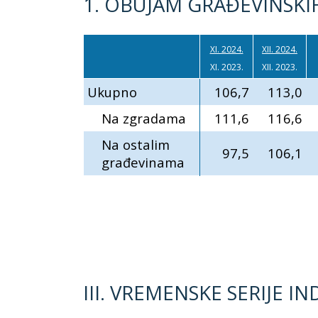
1. OBUJAM GRAĐEVINSKIH
XI. 2024.
XII. 2024.
XI. 2023.
XII. 2023.
Ukupno
106,7
113,0
Na zgradama
111,6
116,6
Na ostalim
97,5
106,1
građevinama
III. VREMENSKE SERIJE 