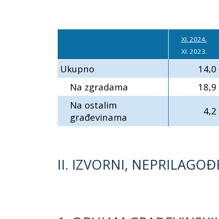
XI. 2024.
XI. 2023.
Ukupno
14,0
Na zgradama
18,9
Na ostalim
4,2
građevinama
II. IZVORNI, NEPRILAGO