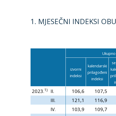
1. MJESEČNI INDEKSI O
Ukupno
se
kalendarski
izvorni
kal
prilagođeni
indeksi
pri
indeksi
i
1)
2023.
II.
106,6
107,5
III.
121,1
116,9
IV.
103,9
109,7