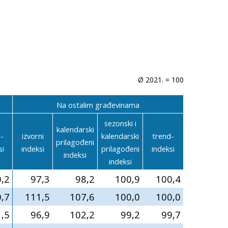
Ø 2021. = 100
Na ostalim građevinama
sezonski i
kalendarski
-
izvorni
kalendarski
trend-
prilagođeni
si
indeksi
prilagođeni
indeksi
indeksi
indeksi
,2
97,3
98,2
100,9
100,4
,7
111,5
107,6
100,0
100,0
,5
96,9
102,2
99,2
99,7