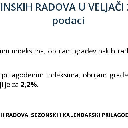
NSKIH RADOVA U VELJAČI 2
podaci
nim indeksima, obujam građevinskih rad
 prilagođenim indeksima, obujam građev
i je za
2,2%
.
H RADOVA, SEZONSKI I KALENDARSKI PRILAGOĐE