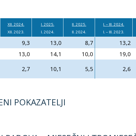
XII. 2024.
I. 2025.
II. 2025.
I. – III. 2024.
XII. 2023.
I. 2024.
II. 2024.
I. – III. 2023.
9,3
13,0
8,7
13,2
13,0
14,1
10,0
19,0
2,7
10,1
5,5
2,6
ĐENI POKAZATELJI