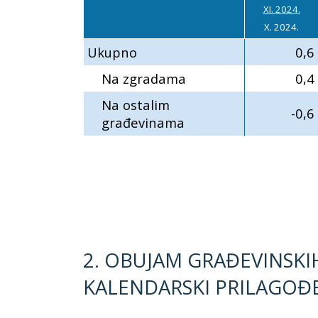
XI. 2024.
X. 2024.
Ukupno
0,6
Na zgradama
0,4
Na ostalim
-0,6
građevinama
2. OBUJAM GRAĐEVINSKI
KALENDARSKI PRILAGOĐ