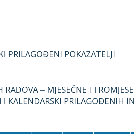
SKI PRILAGOĐENI POKAZATELJI
H RADOVA ‒ MJESEČNE I TROMJES
I I KALENDARSKI PRILAGOĐENIH I