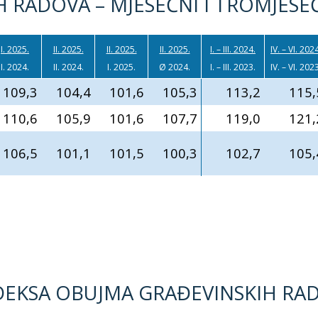
 RADOVA – MJESEČNI I TROMJESEČ
I. 2025.
II. 2025.
II. 2025.
II. 2025.
I. – III. 2024.
IV. – VI. 202
I. 2024.
II. 2024.
I. 2025.
Ø 2024.
I. – III. 2023.
IV. – VI. 202
109,3
104,4
101,6
105,3
113,2
115,
110,6
105,9
101,6
107,7
119,0
121,
106,5
101,1
101,5
100,3
102,7
105,
INDEKSA OBUJMA GRAĐEVINSKIH RA