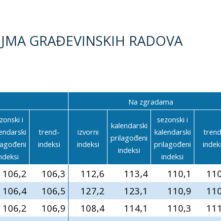
BUJMA GRAĐEVINSKIH RADOVA
Na zgradama
zonski i
sezonski i
kalendarski
endarski
trend-
izvorni
kalendarski
trend
prilagođeni
lagođeni
indeksi
indeksi
prilagođeni
indek
indeksi
ndeksi
indeksi
106,2
106,3
112,6
113,4
110,1
110
106,4
106,5
127,2
123,1
110,9
110
106,2
106,9
108,4
114,1
110,3
111