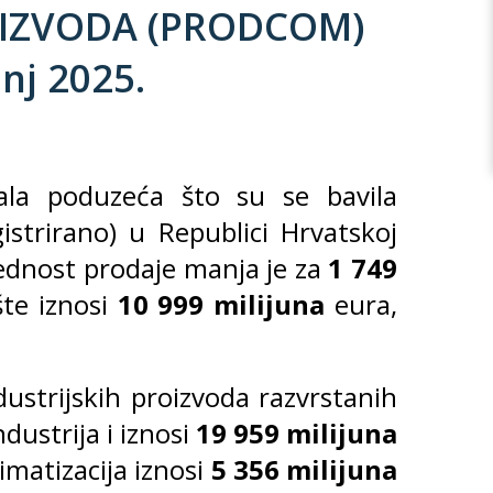
OIZVODA (PRODCOM)
nj 2025.
ala poduzeća što su se bavila
strirano) u Republici Hrvatskoj
ednost prodaje manja je za
1 749
šte iznosi
10 999
milijuna
eura,
ustrijskih proizvoda razvrstanih
ustrija i iznosi
19 959 milijuna
matizacija iznosi
5
356 milijuna