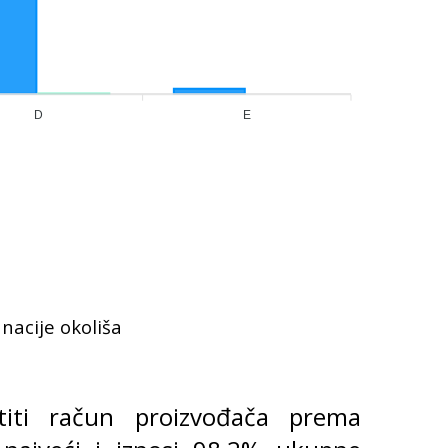
D
E
nacije okoliša
stiti račun proizvođača prema