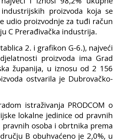
 najveći i iznosi 98,2% ukupne
 industrijskih proizvoda koja se
je udio proizvodnje za tuđi račun
ju C Prerađivačka industrija.
lica 2. i grafikon G-6.), najveći
 djelatnosti proizvoda ima Grad
ska županija, u iznosu od 2 156
oizvoda ostvarila je Dubrovačko-
 obradom istraživanja PRODCOM o
jske lokalne jedinice od pravnih
. pravnih osoba i obrtnika prema
odručju B obuhvaćeno je 2,0%, u