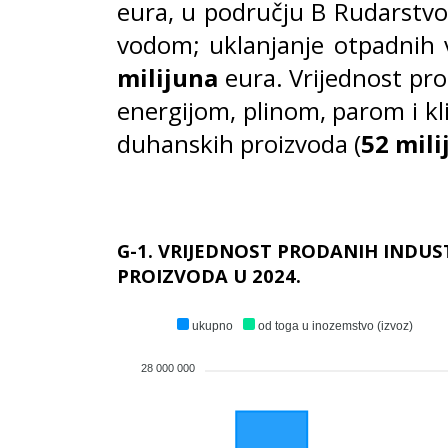
eura, u području B Rudarstvo
vodom; uklanjanje otpadnih v
milijuna
eura. Vrijednost pro
energijom, plinom, parom i kli
duhanskih proizvoda (
52 mili
G-1. VRIJEDNOST PRODANIH INDUS
PROIZVODA U 2024.
ukupno
od toga u inozemstvo (izvoz)
28 000 000