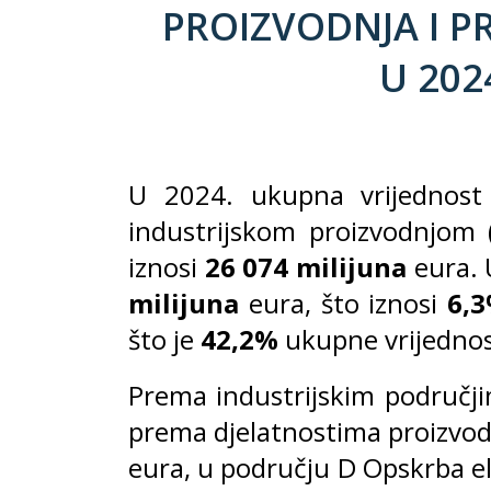
PROIZVODNJA I P
U 2024
U 2024. ukupna vrijednost 
industrijskom proizvodnjom (
iznosi
26 074
milijuna
eura. 
milijuna
eura, što iznosi
6,
što je
42,2%
ukupne vrijednost
Prema industrijskim područji
prema djelatnostima proizvoda
eura, u području D Opskrba el