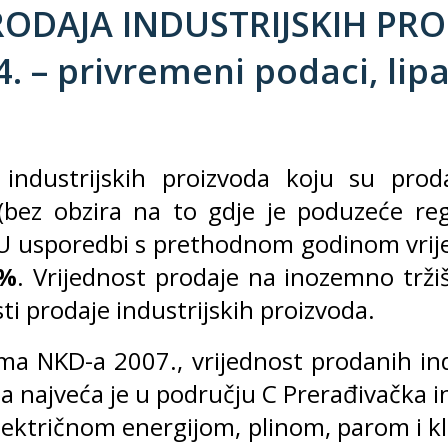
RODAJA INDUSTRIJSKIH PR
. – privremeni podaci, lipa
industrijskih proizvoda koju su prod
bez obzira na to gdje je poduzeće regi
U usporedbi s prethodnom godinom vrij
3%
. Vrijednost prodaje na inozemno trži
i prodaje industrijskih proizvoda.
ma NKD-a 2007., vrijednost prodanih ind
 najveća je u području C Prerađivačka ind
ektričnom energijom, plinom, parom i kli