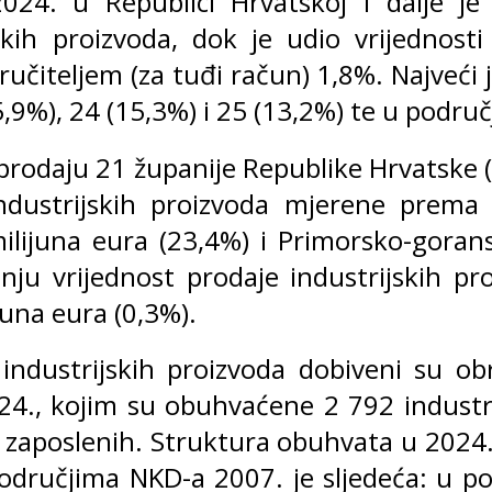
024. u Republici Hrvatskoj i dalje je
skih proizvoda, dok je udio vrijednosti
učiteljem (za tuđi račun) 1,8%. Najveći 
5,9%), 24 (15,3%) i 25 (13,2%) te u područ
odaju 21 županije Republike Hrvatske (tab
industrijskih proizvoda mjerene prema
ilijuna eura (23,4%) i Primorsko-goran
nju vrijednost prodaje industrijskih pr
juna eura (0,3%).
e industrijskih proizvoda dobiveni su
024., kojim su obuhvaćene 2 792 industri
še zaposlenih. Struktura obuhvata u 2024
odručjima NKD-a 2007. je sljedeća: u p