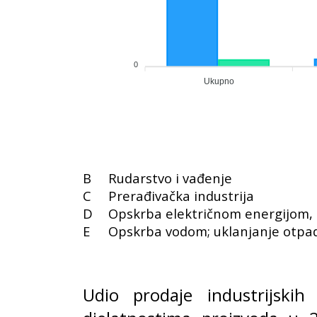
0
Ukupno
B
Rudarstvo i vađenje
C
Prerađivačka industrija
D
Opskrba električnom energijom, p
E
Opskrba vodom; uklanjanje otpad
Udio prodaje industrijskih