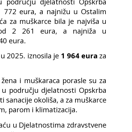
 području djelatnosti Opskrba
1 772 eura, a najnižu u Ostalim
ća za muškarce bila je najviša u
u od 2 261 eura, a najniža u
40 eura.
 2025. iznosila je
1 964 eura
za
 žena i muškaraca porasle su za
% u području djelatnosti Opskrba
 sanacije okoliša, a za muškarce
, parom i klimatizacija.
laću u Djelatnostima zdravstvene