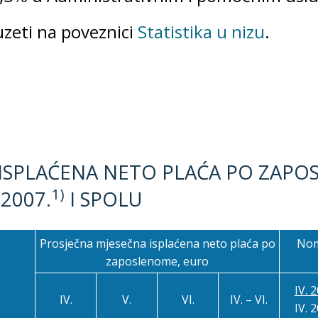
zeti na poveznici
Statistika u nizu
.
 ISPLAĆENA NETO PLAĆA PO ZAP
1)
2007.
I SPOLU
Prosječna mjesečna isplaćena neto plaća po
Nom
zaposlenome, euro
IV. 
IV.
V.
VI.
IV. – VI.
IV. 