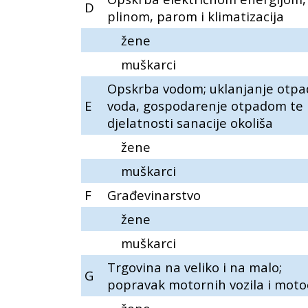
D
plinom, parom i klimatizacija
žene
muškarci
Opskrba vodom; uklanjanje otpa
E
voda, gospodarenje otpadom te
djelatnosti sanacije okoliša
žene
muškarci
F
Građevinarstvo
žene
muškarci
Trgovina na veliko i na malo;
G
popravak motornih vozila i moto