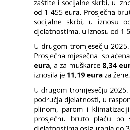
zaštite i socijalne skrbi, u 
od 1 455 eura. Prosječna brut
socijalne skrbi, u iznosu
djelatnostima, u iznosu od 1 
U drugom tromjesečju 2025. 
Prosječna mjesečna isplaćena
eura
, a za muškarce
8,34 eu
iznosila je
11,19 eura
za žene
U drugom tromjesečju 2025. ž
područja djelatnosti, u rasp
plinom, parom i klimatizacij
prosječnu bruto plaću po 
djelatnostima osiguranja do 