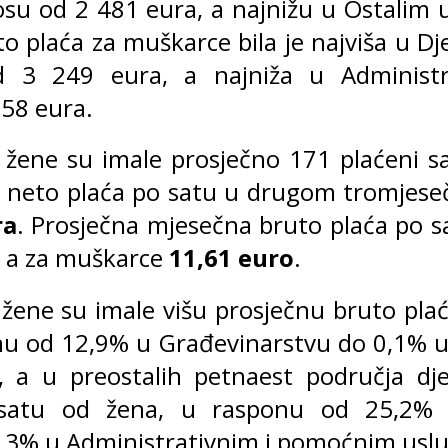
iznosu od 2 481 eura, a najnižu u Ostalim
o plaća za muškarce bila je najviša u Dj
 od 3 249 eura, a najniža u Adminis
558 eura.
žene su imale prosječno 171 plaćeni sa
 neto plaća po satu u drugom tromjesečj
ra
. Prosječna mjesečna bruto plaća po 
, a za muškarce
11,61 euro
.
ene su imale višu prosječnu bruto plać
onu od 12,9% u Građevinarstvu do 0,1% 
i, a u preostalih petnaest područja dj
satu od žena, u rasponu od 25,2% u 
3,3% u Administrativnim i pomoćnim usl