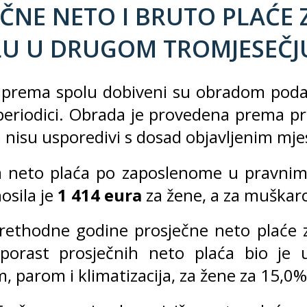
EČNE NETO I BRUTO PLAĆE
U U DRUGOM TROMJESEČJU
 prema spolu dobiveni su obradom podat
periodici. Obrada je provedena prema pre
a nisu usporedivi s dosad objavljenim m
a neto plaća po zaposlenome u pravni
osila je
1 414 eura
za žene, a za muškar
rethodne godine prosječne neto plaće z
porast prosječnih neto plaća bio je 
, parom i klimatizacija, za žene za 15,0