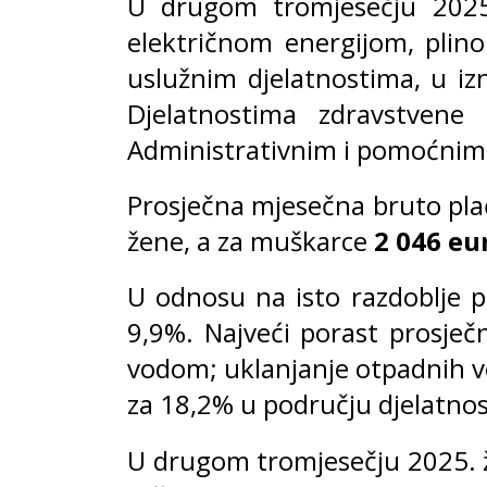
U drugom tromjesečju 2025.
električnom energijom, plino
uslužnim djelatnostima, u iz
Djelatnostima zdravstvene
Administrativnim i pomoćnim 
Prosječna mjesečna bruto pla
žene, a za muškarce
2 046 eu
U odnosu na isto razdoblje 
9,9%. Najveći porast prosječ
vodom; uklanjanje otpadnih vo
za 18,2% u području djelatnos
U drugom tromjesečju 2025. ž