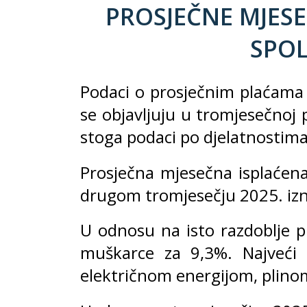
PROSJEČNE MJES
SPOL
Podaci o prosječnim plaćama
se objavljuju u tromjesečnoj 
stoga podaci po djelatnostim
Prosječna mjesečna isplaćen
drugom tromjesečju 2025. izn
U odnosu na isto razdoblje p
muškarce za 9,3%. Najveći 
električnom energijom, plinom