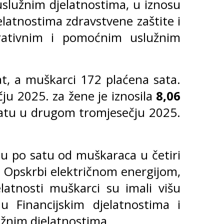
 uslužnim djelatnostima, u iznosu
elatnostima zdravstvene zaštite i
trativnim i pomoćnim uslužnim
t, a muškarci 172 plaćena sata.
u 2025. za žene je iznosila
8,06
satu u drugom tromjesečju 2025.
u po satu od muškaraca u četiri
u Opskrbi električnom energijom,
elatnosti muškarci su imali višu
Financijskim djelatnostima i
užnim djelatnostima.