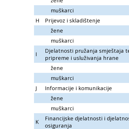
žene
muškarci
H
Prijevoz i skladištenje
žene
muškarci
Djelatnosti pružanja smještaja t
I
pripreme i usluživanja hrane
žene
muškarci
J
Informacije i komunikacije
žene
muškarci
Financijske djelatnosti i djelatno
K
osiguranja