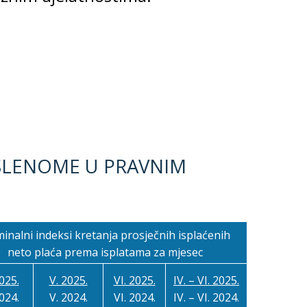
OSLENOME U PRAVNIM
inalni indeksi kretanja prosječnih isplaćenih
neto plaća prema isplatama za mjesec
2025.
V. 2025.
VI. 2025.
IV. – VI. 2025.
2024.
V. 2024.
VI. 2024.
IV. – VI. 2024.