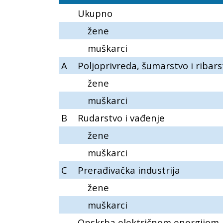
Ukupno
žene
muškarci
A
Poljoprivreda, šumarstvo i ribars
žene
muškarci
B
Rudarstvo i vađenje
žene
muškarci
C
Prerađivačka industrija
žene
muškarci
Opskrba električnom energijom,