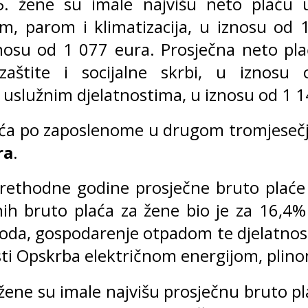
 žene su imale najvišu neto plaću u
m, parom i klimatizacija, u iznosu od 
nosu od 1 077 eura. Prosječna neto pla
 zaštite i socijalne skrbi, u iznos
uslužnim djelatnostima, u iznosu od 1 1
ća po zaposlenome u drugom tromjesečju
ra
.
prethodne godine prosječne bruto plaće
nih bruto plaća za žene bio je za 16,4
da, gospodarenje otpadom te djelatnosti
ti Opskrba električnom energijom, plinom
ene su imale najvišu prosječnu bruto p