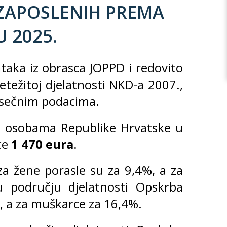
 ZAPOSLENIH PREMA
 2025.
aka iz obrasca JOPPD i redovito
težitoj djelatnosti NKD-a 2007.,
jesečnim podacima.
m osobama Republike Hrvatske u
ce
1 470 eura
.
a žene porasle su za 9,4%, a za
u području djelatnosti Opskrba
%, a za muškarce za 16,4%.