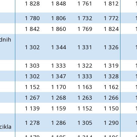
1 828
1 848
1 761
1 812
1 780
1 806
1 732
1 772
1 842
1 860
1 769
1 824
dnih
1 302
1 344
1 331
1 326
1 303
1 333
1 322
1 319
1 302
1 347
1 333
1 328
1 152
1 170
1 163
1 162
1 267
1 268
1 263
1 266
1 139
1 159
1 152
1 150
1 278
1 286
1 305
1 290
cikla