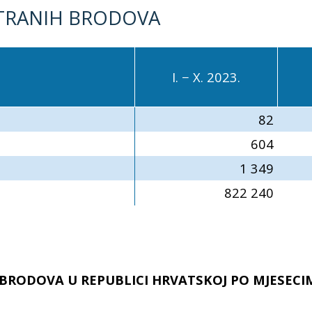
STRANIH BRODOVA
I. − X. 2023.
82
604
1 349
822 240
RODOVA U REPUBLICI HRVATSKOJ PO MJESECIMA 