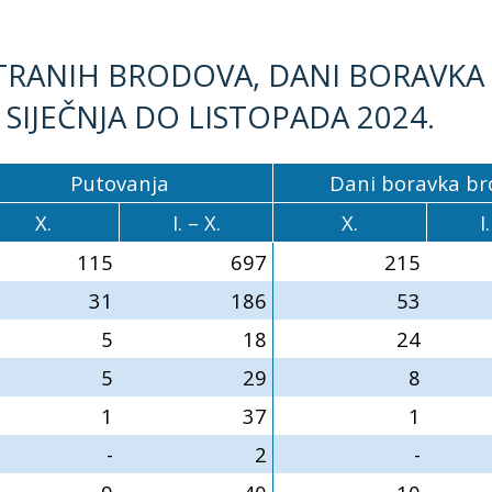
TRANIH BRODOVA, DANI BORAVKA I
SIJEČNJA DO LISTOPADA 2024.
Putovanja
Dani boravka br
X.
I. – X.
X.
I
115
697
215
31
186
53
5
18
24
5
29
8
1
37
1
-
2
-