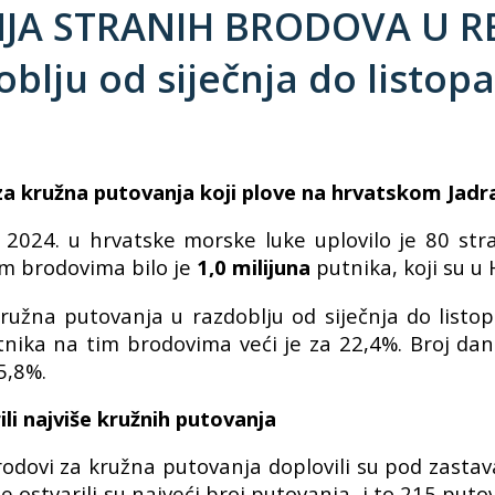
A STRANIH BRODOVA U RE
oblju od siječnja do listop
za kružna putovanja koji plove na hrvatskom Jadr
a 2024. u hrvatske morske luke uplovilo je 80 st
im brodovima bilo je
1,0
milijuna
putnika, koji su u 
ružna putovanja u razdoblju od siječnja do listo
tnika na tim brodovima veći je za 22,4%. Broj da
5,8%.
i najviše kružnih putovanja
rodovi za kružna putovanja doplovili su pod zasta
ostvarili su najveći broj putovanja, i to 215 puto