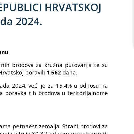
PUBLICI HRVATSKOJ
ada 2024.
anu
ranih brodova za kružna putovanja te su
Hrvatskoj boravili
1 562
dana.
pada 2024. veći je za 15,4% u odnosu na
na boravka tih brodova u teritorijalnome
vama petnaest zemalja. Strani brodovi za
vanja, što je 30,8% od ukupno ostvarenih