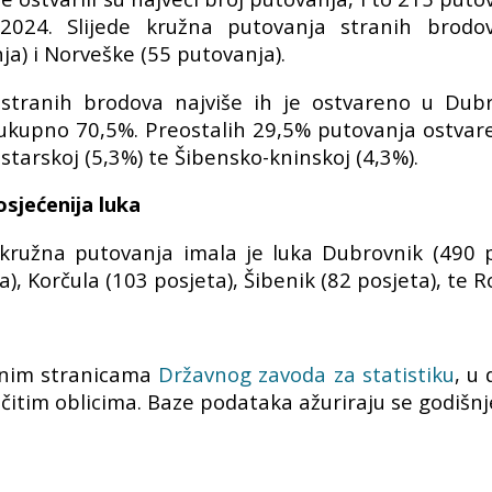
 2024. Slijede kružna putovanja stranih bro
a) i Norveške (55 putovanja).
tranih brodova najviše ih je ostvareno u Dubro
e ukupno 70,5%. Preostalih 29,5% putovanja ostvar
starskoj (5,3%) te Šibensko-kninskoj (4,3%).
sjećenija luka
ružna putovanja imala je luka Dubrovnik (490 pos
), Korčula (103 posjeta), Šibenik (82 posjeta), te Ro
žnim stranicama
Državnog zavoda za statistiku
, u 
ičitim oblicima. Baze podataka ažuriraju se godišnj