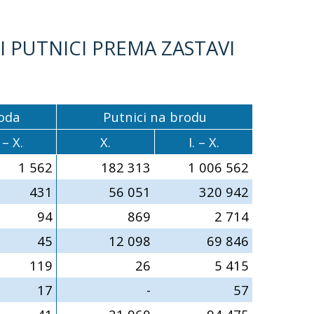
 PUTNICI PREMA ZASTAVI
oda
Putnici na brodu
. – X.
X.
I. – X.
1 562
182 313
1 006 562
431
56 051
320 942
94
869
2 714
45
12 098
69 846
119
26
5 415
17
-
57