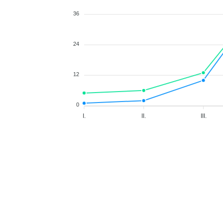
36
24
12
0
I.
II.
III.