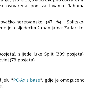
dova ostvarena pod zastavama Bahama
vačko-neretvanskoj (47,1%) i Splitsko-
eno je u sljedećim županijama: Zadarskoj
jeta), slijede luke Split (309 posjeta),
vinj (73 posjeta).
dijelu "
PC-Axis baze
", gdje je omogućeno
e.