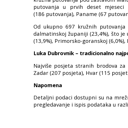
putovanja u prvih deset mjeseci
(186 putovanja), Paname (67 putovanj
Od ukupno 697 kružnih putovanja s
dalmatinskoj županiji (23,4%), što j
(13,9%), Primorsko-goranskoj (6,0%), I
Luka Dubrovnik – tradicionalno najpo
Najviše posjeta stranih brodova za k
Zadar (207 posjeta), Hvar (115 posjeta
Napomena
Detaljni podaci dostupni su na mre
pregledavanje i ispis podataka u razl