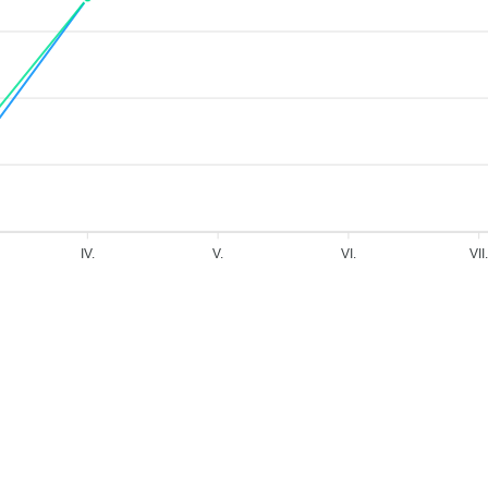
IV.
V.
VI.
VII