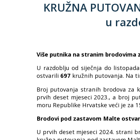
KRUŽNA PUTOVANJ
u razd
Više putnika na stranim brodovima 
U razdoblju od siječnja do listopad
ostvarili
697
kružnih putovanja. Na t
Broj putovanja stranih brodova za k
prvih deset mjeseci 2023., a broj pu
moru Republike Hrvatske veći je za 1
Brodovi pod zastavom Malte ostvaril
U prvih deset mjeseci 2024. strani b
kružna putovanja pod zastavom Malte 