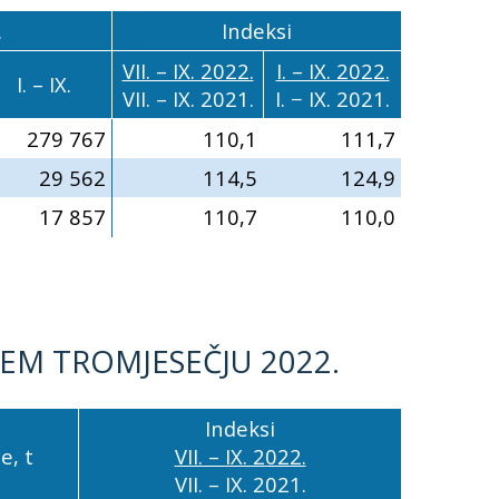
.
Indeksi
VII. – IX. 2022.
I. – IX. 2022.
I. – IX.
VII. – IX. 2021.
I. − IX. 2021.
279 767
110,1
111,7
29 562
114,5
124,9
17 857
110,7
110,0
M TROMJESEČJU 2022.
Indeksi
, t
VII. – IX. 2022.
VII. – IX. 2021.