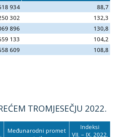
518 934
88,7
250 302
132,3
069 896
130,8
59 133
104,2
58 609
108,8
EĆEM TROMJESEČJU 2022.
Indeksi
Međunarodni promet
.
VII. – IX. 2022.