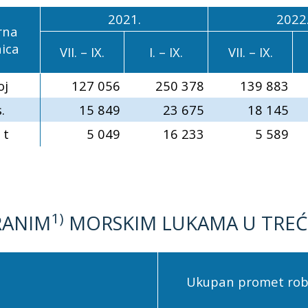
2021.
2022
rna
nica
VII. – IX.
I. – IX.
VII. – IX.
oj
127 056
250 378
139 883
.
15 849
23 675
18 145
 t
5 049
16 233
5 589
1)
RANIM
MORSKIM LUKAMA U TREĆE
Ukupan promet robe