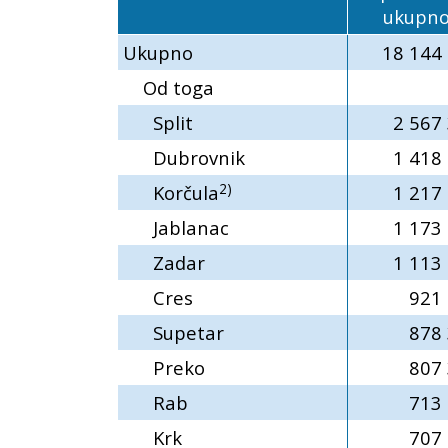
ukupn
Ukupno
18 144
Od toga
Split
2 567
Dubrovnik
1 418
2)
Korčula
1 217
Jablanac
1 173
Zadar
1 113
Cres
921 
Supetar
878 
Preko
807 
Rab
713 
Krk
707 