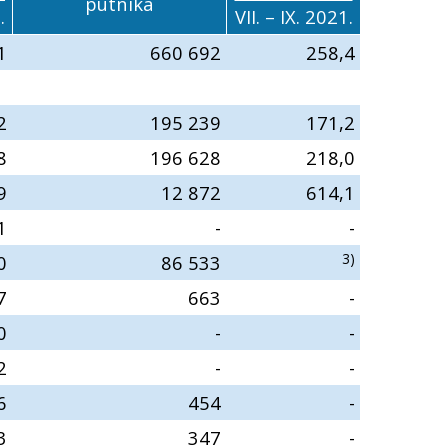
putnika
.
VII. – IX. 2021.
1
660 692
258,4
2
195 239
171,2
8
196 628
218,0
9
12 872
614,1
1
-
-
3)
0
86 533
7
663
-
0
-
-
2
-
-
6
454
-
3
347
-