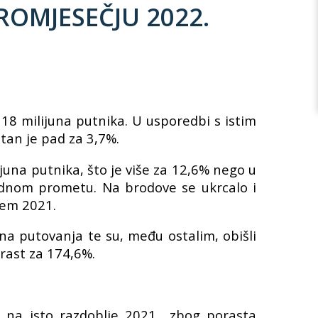
OMJESEČJU 2022.
18 milijuna putnika. U usporedbi s istim
tan je pad za 3,7%.
una putnika, što je više za 12,6% nego u
odnom prometu. Na brodove se ukrcalo i
jem 2021.
a putovanja te su, među ostalim, obišli
orast za 174,6%.
na isto razdoblje 2021., zbog porasta