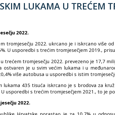
KIM LUKAMA U TREĆEM TR
esečju 2022.
tromjesečju 2022. ukrcano je i iskrcano više od 
5%. U usporedbi s trećim tromjesečjem 2019., prisu
u trećem tromjesečju 2022. prevezeno je 17,7 milij
ka ostvaren je u svim većim lukama i u međunar
 20,4% više autobusa u usporedbi s istim tromjeseč
lukama 435 tisuća iskrcano je s brodova za kružn
k. U usporedbi s trećim tromjesečjem 2021., to je p
jesečju 2022.
blike Hrvatske porastao je za 10,7% u odnosu 