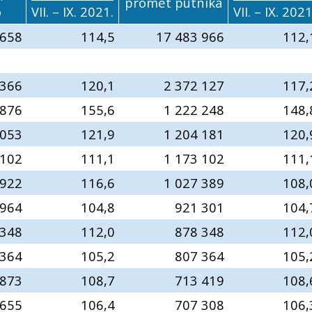
promet putnika
o
VII. – IX. 2021.
VII. – IX. 2021
 658
114,5
17 483 966
112,
 366
120,1
2 372 127
117,
 876
155,6
1 222 248
148,
 053
121,9
1 204 181
120,
 102
111,1
1 173 102
111,
 922
116,6
1 027 389
108,
964
104,8
921 301
104,
348
112,0
878 348
112,
364
105,2
807 364
105,
873
108,7
713 419
108,
655
106,4
707 308
106,