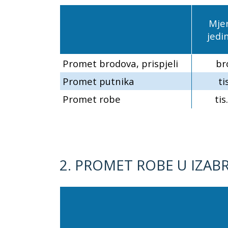
Mje
jedi
Promet brodova, prispjeli
br
Promet putnika
tis
Promet robe
tis.
2. PROMET ROBE U IZAB