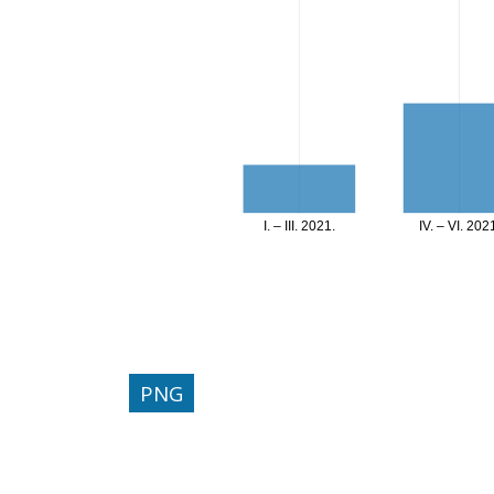
I. – III. 2021.
IV. – VI. 202
PNG