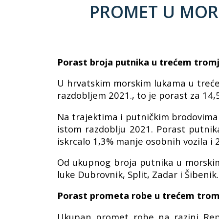
PROMET U MORS
Porast broja putnika u trećem tromj
U hrvatskim morskim lukama u trećem 
razdobljem 2021., to je porast za 14,
Na trajektima i putničkim brodovima 
istom razdoblju 2021. Porast putni
iskrcalo 1,3% manje osobnih vozila i
Od ukupnog broja putnika u morskim 
luke Dubrovnik, Split, Zadar i Šibeni
Porast prometa robe u trećem trom
Ukupan promet robe na razini Repu