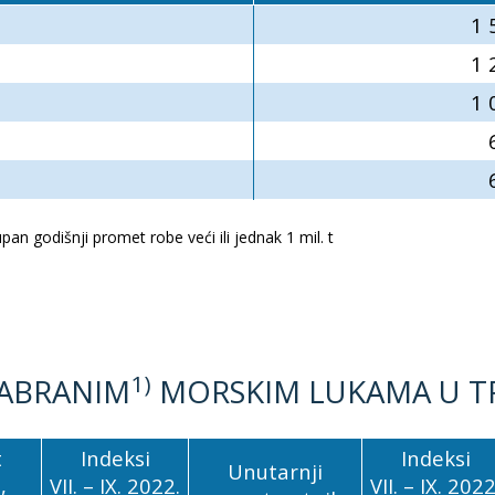
1 
1 
1 
6
6
pan godišnji promet robe veći ili jednak 1 mil. t
1)
ZABRANIM
MORSKIM LUKAMA U TR
t
Indeksi
Indeksi
Unutarnji
,
VII. – IX. 2022.
VII. – IX. 2022