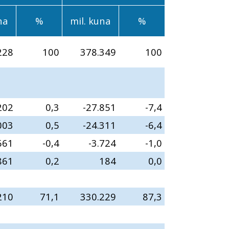
na
%
mil. kuna
%
228
100
378.349
100
202
0,3
-27.851
-7,4
003
0,5
-24.311
-6,4
661
-0,4
-3.724
-1,0
861
0,2
184
0,0
210
71,1
330.229
87,3