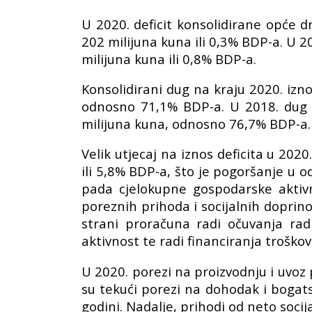
U 2020. deficit konsolidirane opće d
202 milijuna kuna ili 0,3% BDP-a. U 20
milijuna kuna ili 0,8% BDP-a.
Konsolidirani dug na kraju 2020. izno
odnosno 71,1% BDP-a. U 2018. dug j
milijuna kuna, odnosno 76,7% BDP-a.
Velik utjecaj na iznos deficita u 20
ili 5,8% BDP-a, što je pogoršanje u 
pada cjelokupne gospodarske aktivn
poreznih prihoda i socijalnih doprin
strani proračuna radi očuvanja ra
aktivnost te radi financiranja troško
U 2020. porezi na proizvodnju i uvoz 
su tekući porezi na dohodak i bogats
godini. Nadalje, prihodi od neto soci