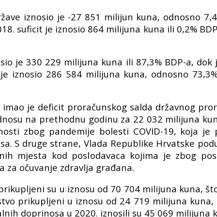
ržave iznosio je -27 851 milijun kuna, odnosno 7,4
18. suficit je iznosio 864 milijuna kuna ili 0,2% BDP
sio je 330 229 milijuna kuna ili 87,3% BDP-a, dok 
e iznosio 286 584 milijuna kuna, odnosno 73,3%
20. imao je deficit proračunskog salda državnog pr
odnosu na prethodnu godinu za 22 032 milijuna kuna
osti zbog pandemije bolesti COVID-19, koja je 
osa. S druge strane, Vlada Republike Hrvatske po
dnih mjesta kod poslodavaca kojima je zbog po
va za očuvanje zdravlja građana.
prikupljeni su u iznosu od 70 704 milijuna kuna, š
tvo prikupljeni u iznosu od 24 719 milijuna kuna
jalnih doprinosa u 2020. iznosili su 45 069 milijuna