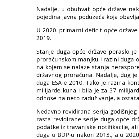
Nadalje, u obuhvat opće države nako
pojedina javna poduzeća koja obavlja
U 2020. primarni deficit opće države 
2019.
Stanje duga opće države poraslo je 
proračunskom manjku i razini duga op
na kojem se nalaze stanja neraspore
državnog proračuna. Nadalje, dug je 
duga ESA-e 2010. Tako je razina kons
milijarde kuna i bila je za 37 milij
odnose na neto zaduživanje, a ostata
Nedavno revidirana serija godišnjeg B
rasta revidirane serije duga opće dr
podatke iz travanjske notifikacije, al
duga u BDP-u nakon 2013., a u 2020.