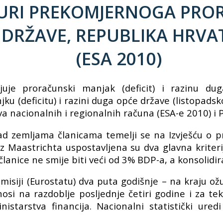
DURI PREKOMJERNOGA PRO
 DRŽAVE, REPUBLIKA HRVAT
(ESA 2010)
ljuje proračunski manjak (deficit) i razinu d
deficitu) i razini duga opće države (listopadsko 
nacionalnih i regionalnih računa (ESA-e 2010) i Pr
nad zemljama članicama temelji se na Izvješću 
z Maastrichta uspostavljena su dva glavna kriteri
članice ne smije biti veći od 3% BDP-a, a konsolid
isiji (Eurostatu) dva puta godišnje – na kraju ožuj
dnosi na razdoblje posljednje četiri godine i za t
tarstva financija. Nacionalni statistički uredi