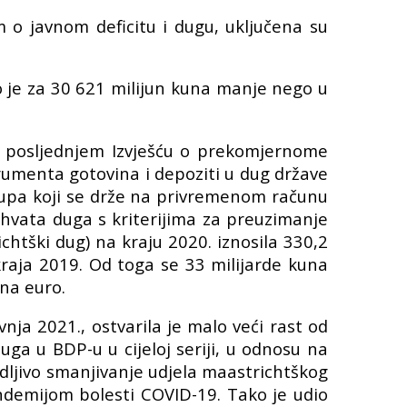
 o javnom deficitu i dugu, uključena su
to je za 30 621 milijun kuna manje nego u
 u posljednjem Izvješću o prekomjernome
rumenta gotovina i depoziti u dug države
tupa koji se drže na privremenom računu
uhvata duga s kriterijima za preuzimanje
htški dug) na kraju 2020. iznosila 330,2
 kraja 2019. Od toga se 33 milijarde kuna
na euro.
nja 2021., ostvarila je malo veći rast od
ga u BDP-u u cijeloj seriji, u odnosu na
vidljivo smanjivanje udjela maastrichtškog
ndemijom bolesti COVID-19. Tako je udio