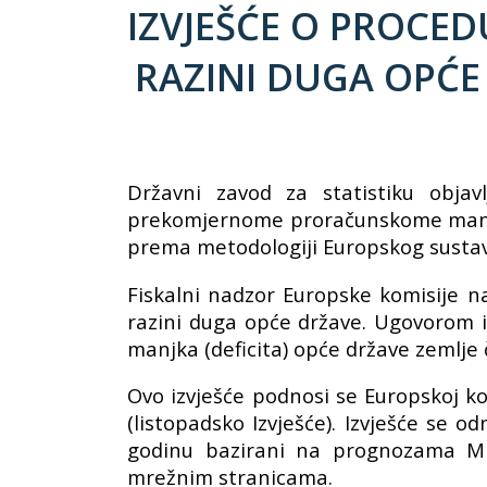
IZVJEŠĆE O PROCE
RAZINI DUGA OPĆE
Državni zavod za statistiku objav
prekomjernome proračunskome manjku (
prema metodologiji Europskog sustava 
Fiskalni nadzor Europske komisije 
razini duga opće države. Ugovorom i
manjka (deficita) opće države zemlje 
Ovo izvješće podnosi se Europskoj kom
(listopadsko Izvješće). Izvješće se o
godinu bazirani na prognozama Minis
mrežnim stranicama.