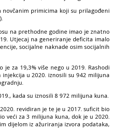
m novčanim primicima koji su prilagođeni
.
dnosu na prethodne godine imao je znatno
19. Utjecaj na generiranje deficita imalo
encije, socijalne naknade osim socijalnih
što je za 19,3% više nego u 2019. Rashodi
njekcija u 2020. iznosili su 942 milijuna
ogradnju.
9., kada su iznosili 8 972 milijuna kuna.
020. revidiran je te je u 2017. suficit bio
bio veći za 3 milijuna kuna, dok je u 2020.
ćim dijelom iz ažuriranja izvora podataka,