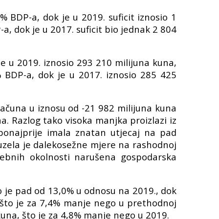
% BDP-a, dok je u 2019. suficit iznosio 1
-a, dok je u 2017. suficit bio jednak 2 804
je u 2019. iznosio 293 210 milijuna kuna,
 BDP-a, dok je u 2017. iznosio 285 425
oračuna u iznosu od -21 982 milijuna kuna
. Razlog tako visoka manjka proizlazi iz
ponajprije imala znatan utjecaj na pad
duzela je dalekosežne mjere na rashodnoj
sebnih okolnosti narušena gospodarska
to je pad od 13,0% u odnosu na 2019., dok
, što je za 7,4% manje nego u prethodnoj
 kuna, što je za 4,8% manje nego u 2019.