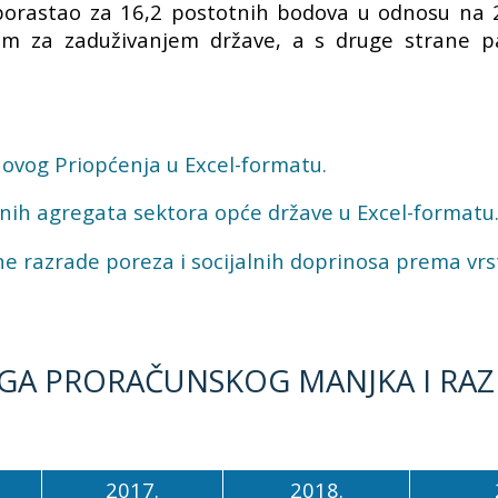
orastao za 16,2 postotnih bodova u odnosu na 201
m za zaduživanjem države, a s druge strane 
 ovog Priopćenja u Excel-formatu.
nih agregata sektora opće države u Excel-formatu
e razrade poreza i socijalnih doprinosa prema vrsti
OGA PRORAČUNSKOG MANJKA I RAZ
2017.
2018.