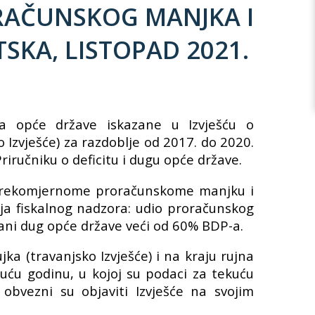
RAČUNSKOG MANJKA I
SKA, LISTOPAD 2021.
uga opće države iskazane u Izvješću o
Izvješće) za razdoblje od 2017. do 2020.
iručniku o deficitu i dugu opće države.
o prekomjernome proračunskome manjku i
ja fiskalnog nadzora: udio proračunskog
irani dug opće države veći od 60% BDP-a.
ka (travanjsko Izvješće) i na kraju rujna
ekuću godinu, u kojoj su podaci za tekuću
 obvezni su objaviti Izvješće na svojim