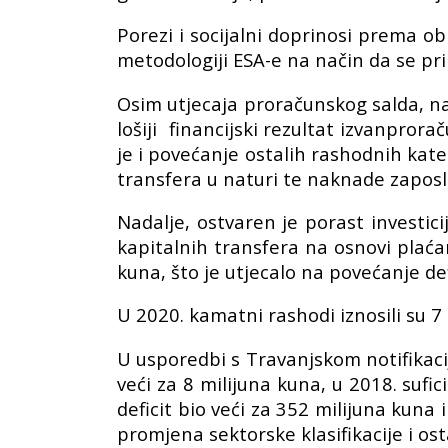
Porezi i socijalni doprinosi prema o
metodologiji ESA-e na način da se p
Osim utjecaja proračunskog salda, na
lošiji financijski rezultat izvanpror
je i povećanje ostalih rashodnih kate
transfera u naturi te naknade zapos
Nadalje, ostvaren je porast investici
kapitalnih transfera na osnovi plaćan
kuna, što je utjecalo na povećanje de
U 2020. kamatni rashodi iznosili su 7
U usporedbi s Travanjskom notifikacijo
veći za 8 milijuna kuna, u 2018. sufici
deficit bio veći za 352 milijuna kuna
promjena sektorske klasifikacije i os