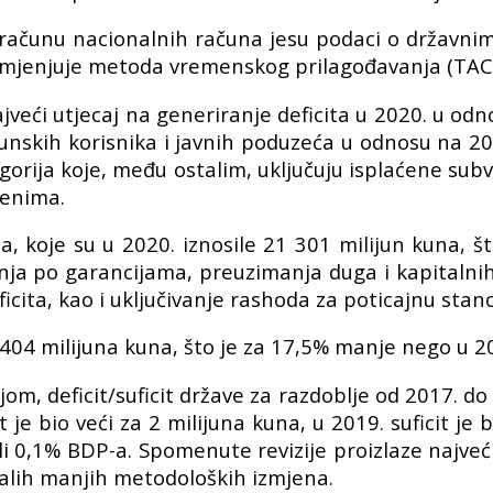
bračunu nacionalnih računa jesu podaci o državni
rimjenjuje metoda vremenskog prilagođavanja (TAC)
jveći utjecaj na generiranje deficita u 2020. u o
ačunskih korisnika i javnih poduzeća u odnosu na 20
gorija koje, među ostalim, uključuju isplaćene subv
lenima.
ja, koje su u 2020. iznosile 21 301 milijun kuna, 
ja po garancijama, preuzimanja duga i kapitalnih i
ficita, kao i uključivanje rashoda za poticajnu stan
 404 milijuna kuna, što je za 17,5% manje nego u 201
m, deficit/suficit države za razdoblje od 2017. do 2
t je bio veći za 2 milijuna kuna, u 2019. suficit je 
 ili 0,1% BDP-a. Spomenute revizije proizlaze najve
talih manjih metodoloških izmjena.