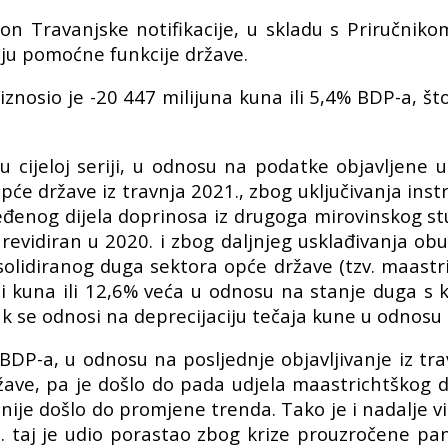
n Travanjske notifikacije, u skladu s Priručnikom
ju pomoćne funkcije države.
iznosio je -20 447 milijuna kuna ili 5,4% BDP-a, š
u cijeloj seriji, u odnosu na podatke objavljene
će države iz travnja 2021., zbog uključivanja inst
đenog dijela doprinosa iz drugoga mirovinskog s
revidiran u 2020. i zbog daljnjeg usklađivanja ob
olidiranog duga sektora opće države (tzv. maastric
ardi kuna ili 12,6% veća u odnosu na stanje duga s
k se odnosi na deprecijaciju tečaja kune u odnosu 
DP-a, u odnosu na posljednje objavljivanje iz trav
žave, pa je došlo do pada udjela maastrichtškog du
i nije došlo do promjene trenda. Tako je i nadalje 
 taj je udio porastao zbog krize prouzročene pa